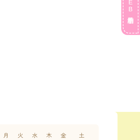
WEB順番予約
月
火
水
木
金
土