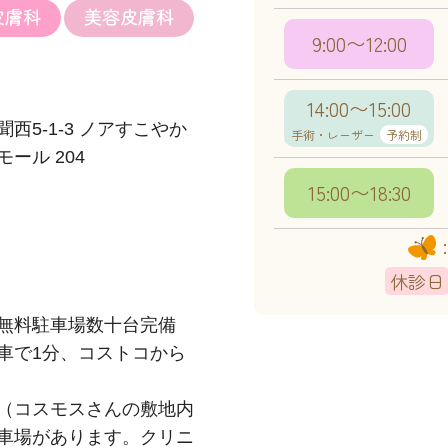
皮膚科
美容皮膚科
9:00〜12:00
14:00〜15:00
5-1-3
ノアすこやか
手術・レーザー
予約制
ール 204
15:00〜18:30
：
休診日
無料駐車場数十台完備
車で1分、コストコから
（コスモスさんの敷地内
車場があります。クリニ