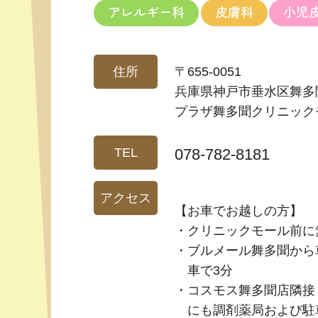
アレルギー科
皮膚科
小児
住所
〒655-0051
兵庫県神戸市垂水区舞多聞西
プラザ舞多聞クリニックモ
TEL
078-782-8181
アクセス
【お車でお越しの方】
クリニックモール前に
ブルメール舞多聞から
車で3分
コスモス舞多聞店隣接
にも調剤薬局および駐